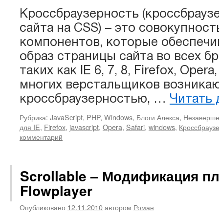
Кроссбраузерность (кроссбрауз
сайта на CSS) – это совокупност
компонентов, которые обеспеч
образ страницы сайта во всех бр
таких как IE 6, 7, 8, Firefox, Opera,
многих верстальщиков возника
кроссбраузерностью, …
Читать 
Рубрика:
JavaScript
,
PHP
,
Windows
,
Блоги Алекса
,
Незаверше
для IE
,
Firefox
,
javascript
,
Opera
,
Safari
,
windows
,
Кроссбрауз
комментарий
Scrollable – Модификация пл
Flowplayer
Опубликовано
12.11.2010
автором
Роман