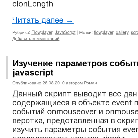
clonLength
Читать далее
→
Рубрика:
Flowplayer
,
JavaScript
|
Метки:
flowplayer
,
gallery
,
scro
Добавить комментарий
Изучение параметров событи
javascript
Опубликовано
28.08.2010
автором
Роман
Данный скрипт выводит все дан
содержащиеся в объекте event 
событий onmouseover и onmous
верстка, представленная в скри
изучить параметры события eve