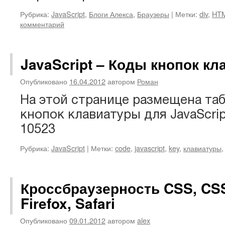
Рубрика:
JavaScript
,
Блоги Алекса
,
Браузеры
|
Метки:
div
,
HT
комментарий
JavaScript – Коды кнопок к
Опубликовано
16.04.2012
автором
Роман
На этой странице размещена таб
кнопок клавиатуры для JavaScri
10523
Рубрика:
JavaScript
|
Метки:
code
,
javascript
,
key
,
клавиатуры
Кроссбраузерность CSS, CSS 
Firefox, Safari
Опубликовано
09.01.2012
автором
alex