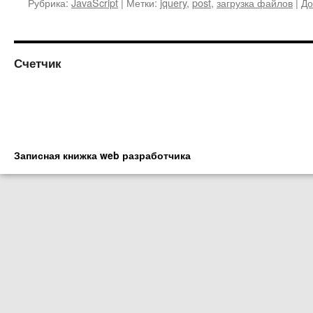
Рубрика:
JavaScript
|
Метки:
jquery
,
post
,
загрузка файлов
|
До
Счетчик
Записная книжка web разработчика