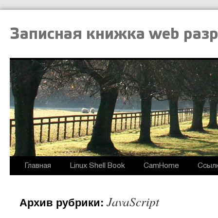
Записная книжка web раз
Главная
Linux Shell Book
CamHome
Ссыл
JavaScript
Архив рубрики: