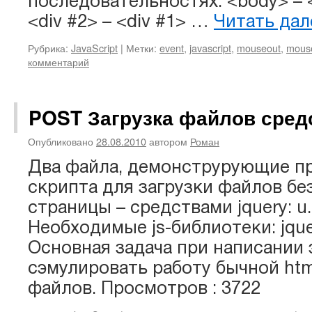
последовательностях: <body> – <
<div #2> – <div #1> …
Читать да
Рубрика:
JavaScript
|
Метки:
event
,
javascript
,
mouseout
,
mous
комментарий
POST Загрузка файлов сред
Опубликовано
28.08.2010
автором
Роман
Два файла, демонструрующие п
скрипта для загрузки файлов бе
страницы – средствами jquery: u.
Необходимые js-библиотеки: jquery
Основная задача при написании 
сэмулировать работу бычной ht
файлов. Просмотров : 3722