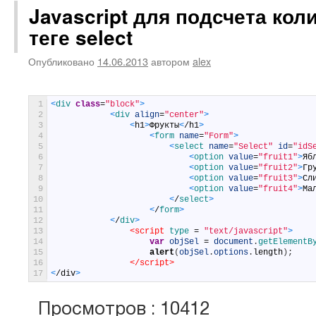
Javascript для подсчета коли
теге select
Опубликовано
14.06.2013
автором
alex
1
<
div 
class
=
"block"
>
2
<
div 
align
=
"center"
>
3
<
h1
>
Фрукты
<
/
h1
>
4
<
form 
name
=
"Form"
>
5
<
select 
name
=
"Select"
id
=
"idS
6
<
option 
value
=
"fruit1"
>
Яб
7
<
option 
value
=
"fruit2"
>
Гр
8
<
option 
value
=
"fruit3"
>
Сл
9
<
option 
value
=
"fruit4"
>
Ма
10
<
/
select
>
11
<
/
form
>
12
<
/
div
>
13
<script 
type
=
"text/javascript"
>
14
var
objSel
=
document
.
getElementB
15
alert
(
objSel
.
options
.
length
)
;
16
</script>
17
<
/
div
>
Просмотров : 10412