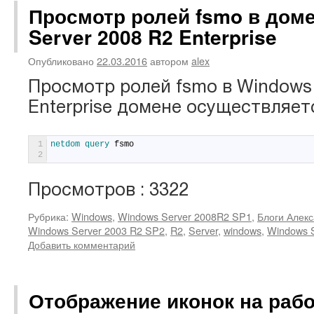
Просмотр ролей fsmo в дом
Server 2008 R2 Enterprise
Опубликовано
22.03.2016
автором
alex
Просмотр ролей fsmo в Windows 
Enterprise домене осуществляет
1
netdom 
query 
fsmo
2
Просмотров : 3322
Рубрика:
Windows
,
Windows Server 2008R2 SP1
,
Блоги Алекс
Windows Server 2003 R2 SP2
,
R2
,
Server
,
windows
,
Windows S
Добавить комментарий
Отображение иконок на раб