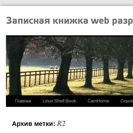
Записная книжка web раз
Главная
Linux Shell Book
CamHome
Ссыл
R2
Архив метки: