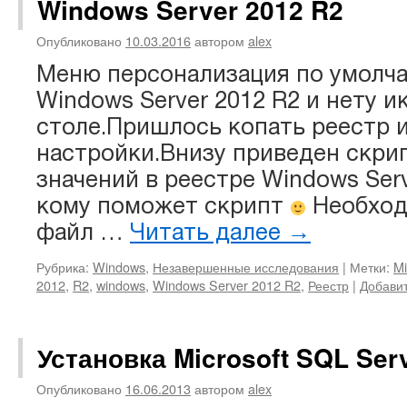
Windows Server 2012 R2
Опубликовано
10.03.2016
автором
alex
Меню персонализация по умолча
Windows Server 2012 R2 и нету и
столе.Пришлось копать реестр 
настройки.Внизу приведен скри
значений в реестре Windows Ser
кому поможет скрипт
Необход
файл …
Читать далее
→
Рубрика:
Windows
,
Незавершенные исследования
|
Метки:
Mi
2012
,
R2
,
windows
,
Windows Server 2012 R2
,
Реестр
|
Добави
Установка Microsoft SQL Ser
Опубликовано
16.06.2013
автором
alex