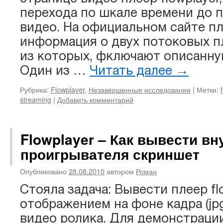
перехода по шкале времени до п
видео. На официальном сайте пл
информация о двух потоковых п
из которых, фключают описанн
Один из …
Читать далее
→
Рубрика:
Flowplayer
,
Незавершенные исследования
|
Метки:
streaming
|
Добавить комментарий
Flowplayer – Как вывести вн
проигрывателя скриншет
Опубликовано
28.08.2010
автором
Роман
Стояла задача: Вывести плеер fl
отображением на фоне кадра (jpg
видео ролика. Для демонстраци