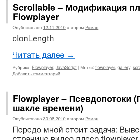
Scrollable – Модификация пл
Flowplayer
Опубликовано
12.11.2010
автором
Роман
clonLength
Читать далее
→
Рубрика:
Flowplayer
,
JavaScript
|
Метки:
flowplayer
,
gallery
,
scro
Добавить комментарий
Flowplayer – Псевдопотоки (
шакле времени)
Опубликовано
30.08.2010
автором
Роман
Передо мной стоит задача: Выве
странице видео плеер flowplaye