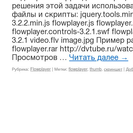
решения этой задачи использов
файлы и скрипты: jquery.tools.min.
3.2.2.min.js flowplayer.js flowplayer
flowplayer.controls-3.2.1.swf flowpl
3.2.1 video.flv image.jpg Пример р
flowplayer.rar http://dvtube.ru/w
Просмотров …
Читать далее
→
Рубрика:
Flowplayer
|
Метки:
flowplayer
,
thumb
,
скриншет
|
Доб