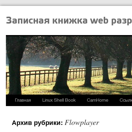
Записная книжка web раз
Главная
Linux Shell Book
CamHome
Ссыл
Flowplayer
Архив рубрики: